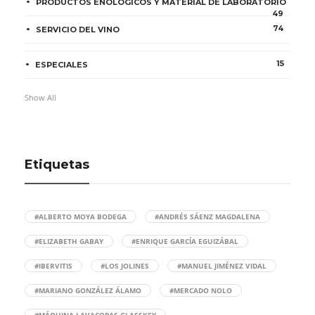
PRODUCTOS ENOLÓGICOS Y MATERIAL DE LABORATORIO
49
74
SERVICIO DEL VINO
15
ESPECIALES
Show All
Etiquetas
#ALBERTO MOYA BODEGA
#ANDRÉS SÁENZ MAGDALENA
#ELIZABETH GABAY
#ENRIQUE GARCÍA EGUIZÁBAL
#IBERVITIS
#LOS JOLINES
#MANUEL JIMÉNEZ VIDAL
#MARIANO GONZÁLEZ ÁLAMO
#MERCADO NOLO
#MÁQUINA LAVACOPAS GLASSKEY