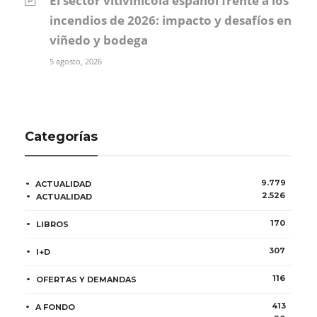
El sector vitivinícola español frente a los
incendios de 2026: impacto y desafíos en
viñedo y bodega
5 agosto, 2026
Categorías
9.779
ACTUALIDAD
2.526
ACTUALIDAD
170
LIBROS
307
I+D
116
OFERTAS Y DEMANDAS
413
A FONDO