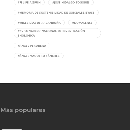
#FELIPE AIZPUN
#JOSÉ HIDALGO TOGORES
#MEMORIA DE SOSTENIBILIDAD DE GONZÁLEZ BYASS
#MIKEL DÍAZ DE ARGANDOÑA
#NOMASENSE
#XV CONGRESO NACIONAL DE INVESTIGACIÓN
ENOLÓGICA
#ÁNGEL PERURENA
#ÁNGEL VAQUERO SÁNCHEZ
Más populares