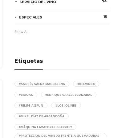
74
SERVICIO DEL VINO
15
ESPECIALES
Show All
Etiquetas
#ANDRÉS SÁENZ MAGDALENA
#BELVINE®
#BIOOAK
#ENRIQUE GARCÍA EGUIZÁBAL
#FELIPE AIZPUN
#LOS JOLINES
#MIKEL DÍAZ DE ARGANDOÑA
#MÁQUINA LAVACOPAS GLASSKEY
#PROTECCIÓN DEL VIÑEDO FRENTE A QUEMADURAS