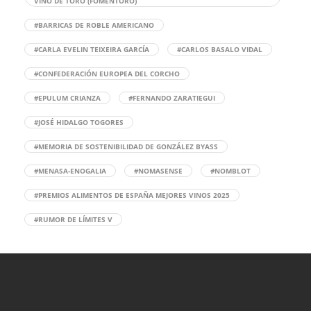
VINO DE TORO (FOMENTORO)
#BARRICAS DE ROBLE AMERICANO
#CARLA EVELIN TEIXEIRA GARCÍA
#CARLOS BASALO VIDAL
#CONFEDERACIÓN EUROPEA DEL CORCHO
#EPULUM CRIANZA
#FERNANDO ZARATIEGUI
#JOSÉ HIDALGO TOGORES
#MEMORIA DE SOSTENIBILIDAD DE GONZÁLEZ BYASS
#MENASA-ENOGALIA
#NOMASENSE
#NOMBLOT
#PREMIOS ALIMENTOS DE ESPAÑA MEJORES VINOS 2025
#RUMOR DE LÍMITES V