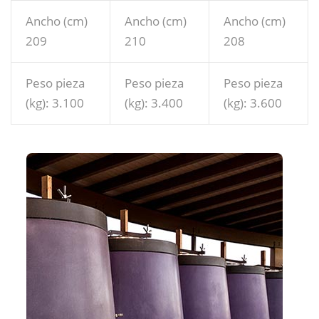
Ancho (cm)
Ancho (cm)
Ancho (cm)
209
210
208
Peso pieza
Peso pieza
Peso pieza
(kg): 3.100
(kg): 3.400
(kg): 3.600