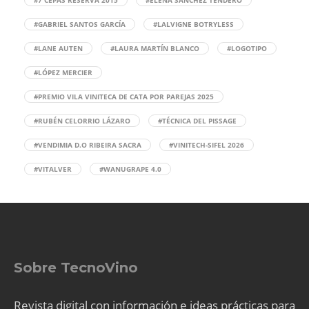
#GABRIEL SANTOS GARCÍA
#LALVIGNE BOTRYLESS
#LANE AUTEN
#LAURA MARTÍN BLANCO
#LOGOTIPO
#LÓPEZ MERCIER
#PREMIO VILA VINITECA DE CATA POR PAREJAS 2025
#RUBÉN CELORRIO LÁZARO
#TÉCNICA DEL PISSAGE
#VENDIMIA D.O RIBEIRA SACRA
#VINITECH-SIFEL 2026
#VITALVER
#WANUGRAPE 4.0
Sobre TecnoVino
Revista digital con información e ideas prácticas para