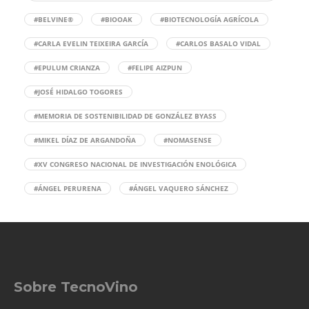
#BELVINE®
#BIOOAK
#BIOTECNOLOGÍA AGRÍCOLA
#CARLA EVELIN TEIXEIRA GARCÍA
#CARLOS BASALO VIDAL
#EPULUM CRIANZA
#FELIPE AIZPUN
#JOSÉ HIDALGO TOGORES
#MEMORIA DE SOSTENIBILIDAD DE GONZÁLEZ BYASS
#MIKEL DÍAZ DE ARGANDOÑA
#NOMASENSE
#XV CONGRESO NACIONAL DE INVESTIGACIÓN ENOLÓGICA
#ÁNGEL PERURENA
#ÁNGEL VAQUERO SÁNCHEZ
Sobre TecnoVino