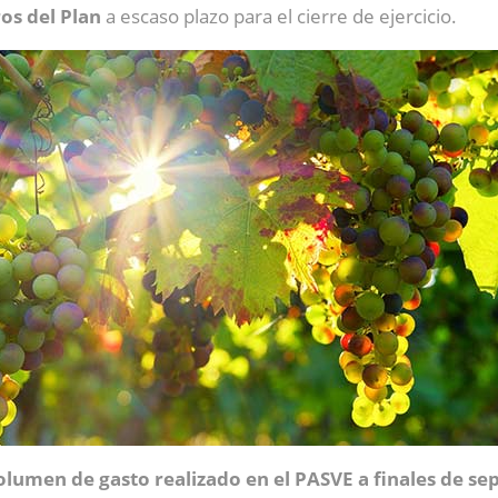
ros del Plan
a escaso plazo para el cierre de ejercicio.
olumen de gasto realizado en el PASVE a finales de se