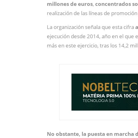
millones de euros
,
concentrados sob
realización de las líneas de promoció
La organización señala que esta cifra
a
ejecución desde 2014, año en el que e
más en este ejercicio, tras los 14,2 m
No obstante, la puesta en marcha d