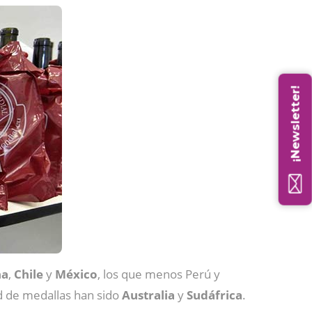
¡Newsletter!
na
,
Chile
y
México
, los que menos Perú y
ad de medallas han sido
Australia
y
Sudáfrica
.