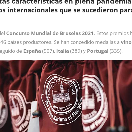
tas características en plena pandemi
s internacionales que se sucedieron para 
del
Concurso Mundial de Bruselas 2021
. Estos premios 
e 46 países productores. Se han concedido medallas a
vino
seguido de
España
(507),
Italia
(389) y
Portugal
(335).