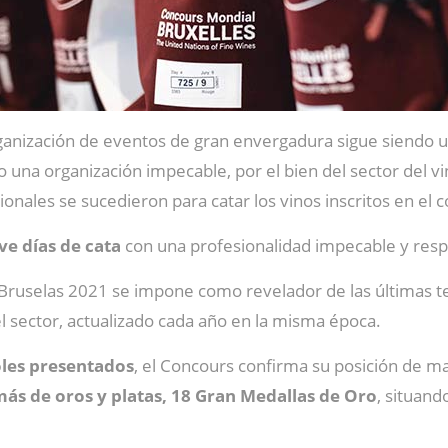
ganización de eventos de gran envergadura sigue siendo u
una organización impecable, por el bien del sector del vi
ionales se sucedieron para catar los vinos inscritos en el 
ve días de cata
con una profesionalidad impecable y resp
Bruselas 2021 se impone como revelador de las últimas te
l sector, actualizado cada año en la misma época.
oles presentados
, el Concours confirma su posición de m
más de oros y platas, 18 Gran Medallas de Oro
, situan