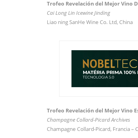
Trofeo Revelación del Mejor Vino 
Cai Long Lin Icewine Jinding
Liao ning SanHe Wine Co. Ltd, China
Trofeo Revelación del Mejor Vino
Champagne Collard-Picard Archives
Champagne Collard-Picard, Francia 