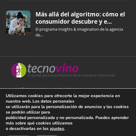
Más allá del algoritmo: cómo el
consumidor descubre y e...
El programa Insights & Imagination de la agencia
de...
QUIÉNES SOMOS
PUBLICIDAD
Utilizamos cookies para ofrecerte la mejor experiencia en
nuestra web. Los datos personales
AVISO LEGAL
se utilizarán para la personalización de anuncios y las cookies
se podrán utilizar para
POLÍTICA DE COOKIES
publicidad personalizada y no personalizada. Puedes aprender
más sobre qué cookies utilizamos
POLÍTICA DE PRIVACIDAD
o desactivarlas en los
ajustes
.