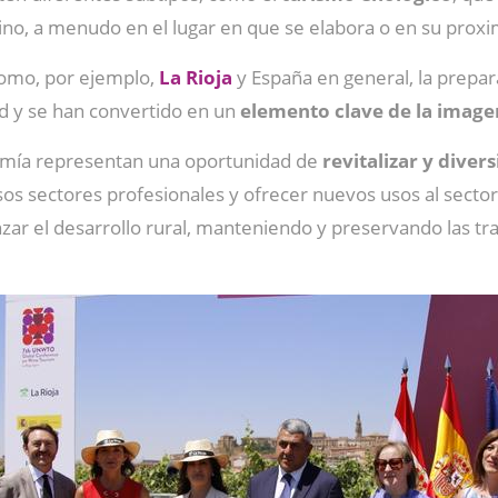
vino, a menudo en el lugar en que se elabora o en su prox
como, por ejemplo,
La Rioja
y España en general, la prepar
ad y se han convertido en un
elemento clave de la imagen
omía representan una oportunidad de
revitalizar y divers
os sectores profesionales y ofrecer nuevos usos al sector
nzar el desarrollo rural, manteniendo y preservando las tr