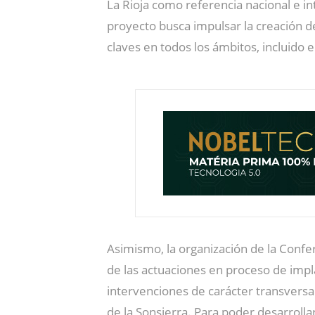
La Rioja como referencia nacional e int
proyecto busca impulsar la creación d
claves en todos los ámbitos, incluido e
Asimismo, la organización de la Confer
de las actuaciones en proceso de impl
intervenciones de carácter transversa
de la Sonsierra. Para poder desarrolla