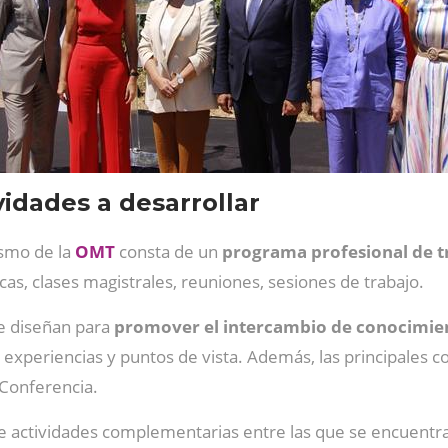
ividades a desarrollar
ismo
de la
OMT
consta de un
programa profesional de tr
as, clases magistrales, reuniones, sesiones de trabajo.
se diseñan para
promover el intercambio de conocimie
xperiencias y puntos de vista. Además, las principales c
Conferencia.
 actividades complementarias entre las que se encuentran 