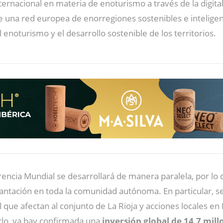
ernacional en materia de enoturismo a través de la digitali
e una red europea de enorregiones sostenibles e inteligen
l enoturismo y el desarrollo sostenible de los territorios.
encia Mundial se desarrollará de manera paralela, por lo 
antación en toda la comunidad autónoma. En particular, s
l que afectan al conjunto de La Rioja y acciones locales e
rlo, ya hay confirmada una
inversión global de 14,7 mill