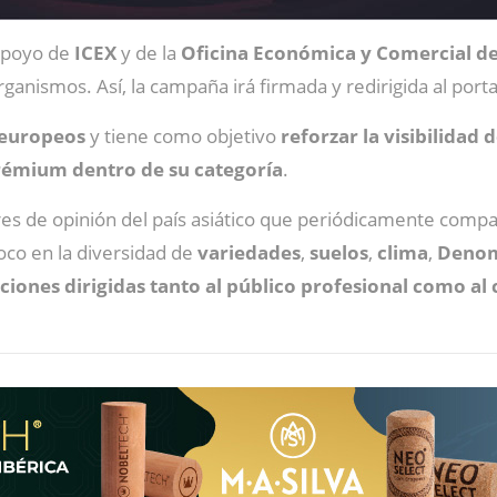
 apoyo de
ICEX
y de la
Oficina Económica y Comercial d
anismos. Así, la campaña irá firmada y redirigida al port
 europeos
y tiene como objetivo
reforzar la visibilidad 
rémium dentro de su categoría
.
res de opinión del país asiático que periódicamente compar
oco en la diversidad de
variedades
,
suelos
,
clima
,
Denom
ciones dirigidas tanto al
público
profesional
como al