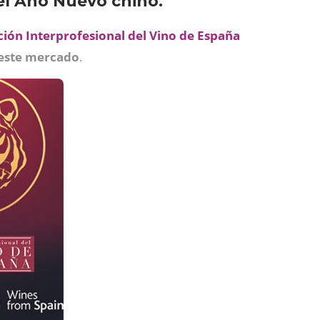
del Año Nuevo chino.
ión Interprofesional del Vino de España
 este mercado
.