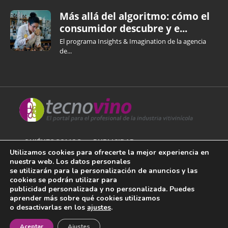
Más allá del algoritmo: cómo el
consumidor descubre y e...
El programa Insights & Imagination de la agencia
de...
QUIÉNES SOMOS
PUBLICIDAD
Utilizamos cookies para ofrecerte la mejor experiencia en
nuestra web. Los datos personales
AVISO LEGAL
se utilizarán para la personalización de anuncios y las
cookies se podrán utilizar para
POLÍTICA DE COOKIES
publicidad personalizada y no personalizada. Puedes
aprender más sobre qué cookies utilizamos
POLÍTICA DE PRIVACIDAD
o desactivarlas en los
ajustes
.
¡Newsletter!
CONTACTO
Aceptar
Ajustes