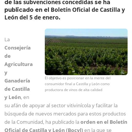
subvenciones concedidas
de las
se ha
Boletín Oficial de Castilla y
publicado en el
León del 5 de enero
.
La
Consejería
de
Agricultura
y
El objetivo es posicionar en la mente del
Ganadería
consumidor final a Castilla y León como
de Castilla
productora de vinos de alta calidad
y León
, en
su afán de apoyar al sector vitivinícola y facilitar la
búsqueda de nuevos mercados para estos productos
de la Comunidad, ha publicado la
orden en el Boletín
Oficial de Castilla y León (Bocyl)
en la que se