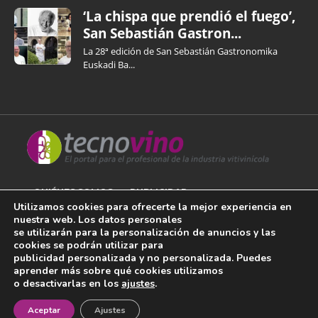
‘La chispa que prendió el fuego’,
San Sebastián Gastron...
La 28ª edición de San Sebastián Gastronomika
Euskadi Ba...
QUIÉNES SOMOS
PUBLICIDAD
Utilizamos cookies para ofrecerte la mejor experiencia en
nuestra web. Los datos personales
AVISO LEGAL
se utilizarán para la personalización de anuncios y las
cookies se podrán utilizar para
POLÍTICA DE COOKIES
publicidad personalizada y no personalizada. Puedes
aprender más sobre qué cookies utilizamos
POLÍTICA DE PRIVACIDAD
o desactivarlas en los
ajustes
.
¡Newsletter!
CONTACTO
Aceptar
Ajustes