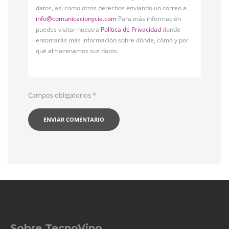
datos, así como otros derechos enviando un correo a
info@comunicacionycia.com
Para más información
puedes visitar nuestra
Política de Privacidad
donde
entontarás más información sobre dónde, cómo y por
qué almacenamos sus datos.
Campos obligatorios
*
Sobre TecnoVino