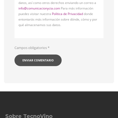
datos, así como otros derechos enviando un correo a
info@comunicacionycia.com
Para más información
puedes visitar nuestra
Política de Privacidad
donde
entontarás más información sobre dónde, cómo y por
qué almacenamos sus datos.
Campos obligatorios
*
Sobre TecnoVino