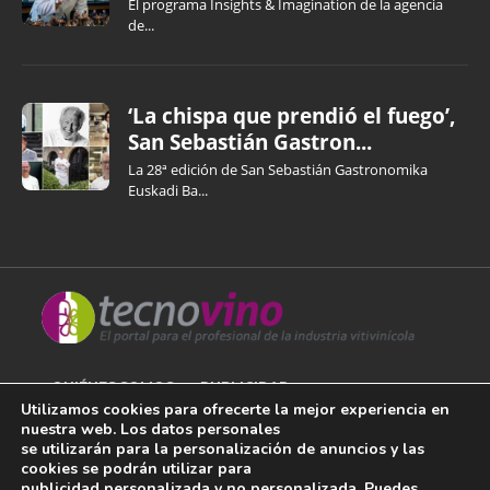
El programa Insights & Imagination de la agencia
de...
‘La chispa que prendió el fuego’,
San Sebastián Gastron...
La 28ª edición de San Sebastián Gastronomika
Euskadi Ba...
QUIÉNES SOMOS
PUBLICIDAD
Utilizamos cookies para ofrecerte la mejor experiencia en
nuestra web. Los datos personales
AVISO LEGAL
se utilizarán para la personalización de anuncios y las
cookies se podrán utilizar para
POLÍTICA DE COOKIES
publicidad personalizada y no personalizada. Puedes