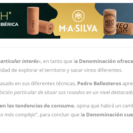
articular interés
«, en tanto que l
a Denominación ofrece
ilidad de explorar el territorio y sacar vinos diferentes.
basado en sus diferentes técnicas,
Pedro Ballesteros
apre
ición particular de situar sus rosados en un nivel destacado
o en las tendencias de consumo
, opina que habrá un cam
ho más complejo
”, para concluir que l
a Denominación cue