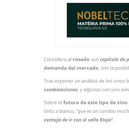
Considera al
rosado
«
un
capítulo de p
demanda del mercado
, con la posib
Tras exponer un análisis de los vinos 
combinaciones
, y algunos con una amb
Sobre el
futuro de este tipo de vin
tinto a blanco, “
que es un cambio muc
ventaja de ir con el sello Rioja
”
.