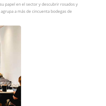
 su papel en el sector y descubrir rosados y
e agrupa a más de cincuenta bodegas de