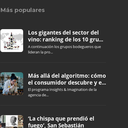
Más populares
Los gigantes del sector del
vino: ranking de los 10 gru...
A continuación los grupos bodegueros que
lideran la pro...
Más allá del algoritmo: cómo
el consumidor descubre y e...
El programa Insights & Imagination de la
agencia de...
‘La chispa que prendió el
fuego’, San Sebastián