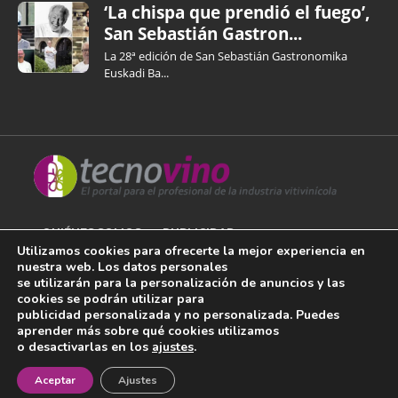
‘La chispa que prendió el fuego’,
San Sebastián Gastron...
La 28ª edición de San Sebastián Gastronomika
Euskadi Ba...
QUIÉNES SOMOS
PUBLICIDAD
Utilizamos cookies para ofrecerte la mejor experiencia en
nuestra web. Los datos personales
AVISO LEGAL
se utilizarán para la personalización de anuncios y las
cookies se podrán utilizar para
POLÍTICA DE COOKIES
publicidad personalizada y no personalizada. Puedes
aprender más sobre qué cookies utilizamos
POLÍTICA DE PRIVACIDAD
o desactivarlas en los
ajustes
.
¡Newsletter!
CONTACTO
Aceptar
Ajustes