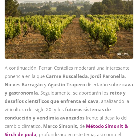
A continuación, Ferran Centelles moderará una interesante
ponencia en la que
Carme
Ruscalleda
,
Jordi
Paronella
,
Nieves
Barragán
y
Agustín
Trapero
disertarán sobre
cava
y gastronomía
. Seguidamente, se abordarán los
retos y
desafíos científicos que enfrenta el cava
, analizando la
viticultura del siglo XXI y los
futuros sistemas de
conducción y vendimia avanzados
frente al desafío del
cambio climático.
Marco Simonit
, de
Método Simonit &
Sirch de poda
, profundizará en este tema, así como el