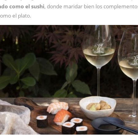
ado como el sushi
, donde maridar bien los complemento
como el plato.