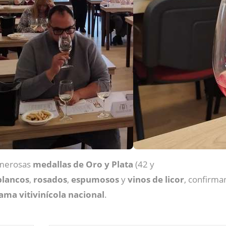
numerosas
medallas de Oro y Plata
(42 y
blancos
,
rosados
,
espumosos
y
vinos de licor
, confirma
ma vitivinícola nacional
.