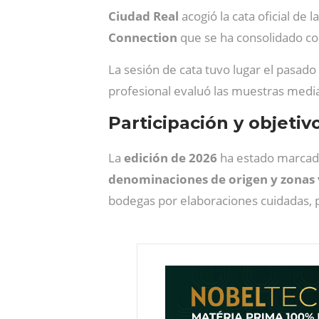
Ciudad Real
acogió la cata oficial de l
Connection
que se ha consolidado com
La sesión de cata tuvo lugar el pasado
profesional evaluó las muestras media
Participación y objeti
La
edición de 2026
ha estado marcad
denominaciones de origen y zonas v
bodegas por elaboraciones cuidadas, 