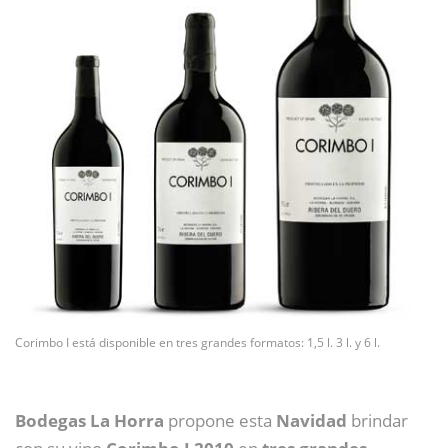
Corimbo I está disponible en tres grandes formatos: 1,5 l. 3 l. y 6 l.
Bodegas La Horra
propone esta
Navidad
brindar