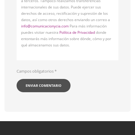
a terceros. Tampoco realizamos transferencias
internacionales de sus datos. Puede ejercer sus
derechos de acceso, rectificación y supresión de los
datos, así como otros derechos enviando un correo a
info@comunicacionycia.com
Para más información
puedes visitar nuestra
Política de Privacidad
donde
entontarás más información sobre dónde, cómo y por
qué almacenamos sus datos.
Campos obligatorios
*