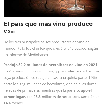
El país que más vino produce
es…
De los tres principales países productores de vino del
mundo, Italia fue el único que creció el año pasado, según
un informe de Mediobanca.
Produjo 50,2 millones de hectolitros de vino en 2021
,
un 2% más que el año anterior, y
por delante de Francia
,
cuya producción se redujo en casi una quinta parte (19%),
hasta los 37,6 millones de hectolitros, debido a las duras
heladas de primavera, mientras que
España ocupó el
tercer lugar
, con 35,5 millones de hectolitros, también un
14% menos.