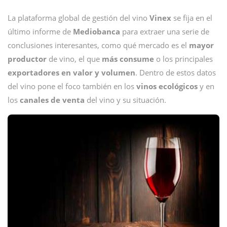
La plataforma global de gestión del vino
Vinex
se fija en el
último informe de
Mediobanca
para extraer una serie de
conclusiones interesantes, como qué mercado es el
mayor
productor
de vino, el que
más
consume
o los principales
exportadores en valor y volumen
. Dentro de estos datos
del vino pone el foco también en los
vinos
ecológicos
y en
los
canales de venta
del vino y su situación.