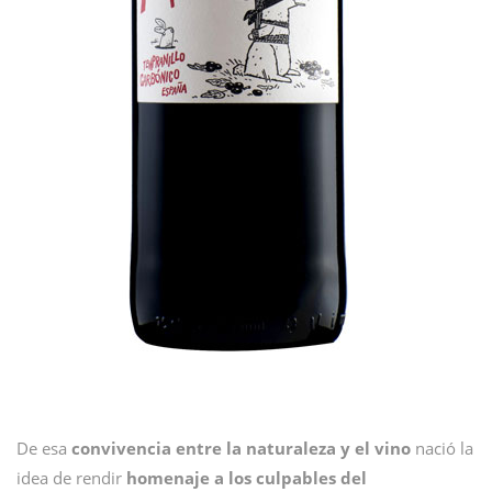
De esa
convivencia entre la naturaleza y el vino
nació la
idea de rendir
homenaje a los culpables del