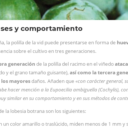
 fases y comportamiento
 la polilla de la vid puede presentarse en forma de
huevo
ncia sobre el cultivo en tres generaciones.
era generación
de la polilla del racimo en el viñedo
ataca
do y el grano tamaño guisante),
así como la tercera gen
 los mayores
daños. Añaden que
«con carácter general, so
abe hacer mención a la Eupoecilia ambiguella (Cochylis), con
 muy similar en su comportamiento y en sus métodos de cont
e la lobesia botrana son los siguientes:
 un color amarillo o traslúcido, miden menos de 1 mm y se