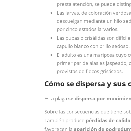
presta atención, se puede distin
Las larvas, de coloración verdosa
descuelgan mediante un hilo se
por cinco estados larvarios.
Las pupas o crisálidas son difíci
capullo blanco con brillo sedo
El adulto es una mariposa cuyo 
primer par de alas es jaspeado, 
provistas de flecos grisáceos.
Cómo se dispersa
y sus
Esta plaga
se dispersa por movimient
Sobre las consecuencias que tiene sob
También produce
pérdidas de calid
favorecen la
aparición de podredum