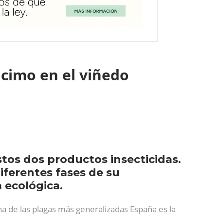
acimo en el viñedo
stos dos productos insecticidas.
iferentes fases de su
 ecológica.
na de las plagas más generalizadas España es la