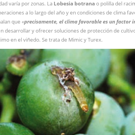
dad varía por zonas. La
Lobesia
botrana
o polilla del rac
neraciones a lo largo del año y en condiciones de clima fav
alan que
«
precisamente, el clima favorable es un factor 
 en desarrollar y ofrecer soluciones de protección de culti
cimo en el viñedo. Se trata de Mimic y Turex.