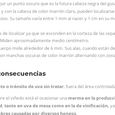
guir un punto oscuro que es la futura cabeza negra del gus
 y con la cabeza de color marrón claro, pueden localizarse
doso. Su tamaño varía entre 1 mm al nacer y 1 cm en su
les de localizar ya que se esconden en la corteza de las cep
so. Miden aproximadamente medio centímetro.
cuerpo mide alrededor de 6 mm. Sus alas, cuando están de
con manchas oscuras de color marrón alternando con zonas 
 consecuencias
o o tránsito de uva sin tratar
, fuera del área controlad
re el viñedo está el ocasionar una
merma en la producc
ad
,
tanto en uva de mesa como en la de vinificación,
ya
bres causadas por diversos hongos
.