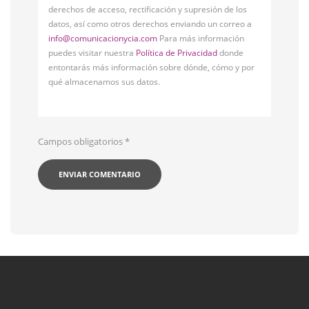
derechos de acceso, rectificación y supresión de los
datos, así como otros derechos enviando un correo a
info@comunicacionycia.com
Para más información
puedes visitar nuestra
Política de Privacidad
donde
entontarás más información sobre dónde, cómo y por
qué almacenamos sus datos.
Campos obligatorios
*