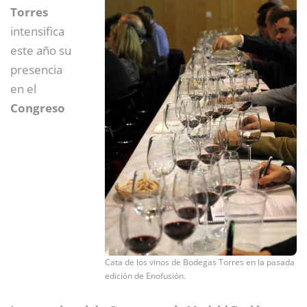
Torres
intensifica
este año su
presencia
en el
Congreso
Cata de los vinos de Bodegas Torres en la pasada
edición de Enofusión.