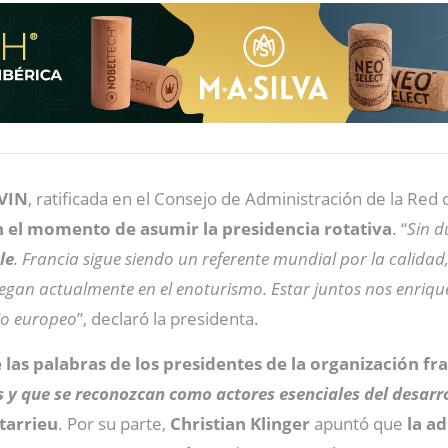
EVIN
, ratificada en el Consejo de Administración de la Re
en el momento de asumir la presidencia rotativa
. “
Sin 
le
. Francia sigue siendo un referente mundial por la calidad
 juegan actualmente en el enoturismo. Estar juntos nos enriq
io europeo
”, declaró la presidenta.
 las palabras de los presidentes de la organización fr
as y que se reconozcan como actores esenciales del desarro
tarrieu
. Por su parte,
Christian
Klinger
apuntó que
la a