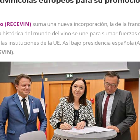
vitivinícolas europeos para su promoci
no (RECEVIN)
suma una nueva incorporación, la de la franc
ia histórica del mundo del vino se une para sumar fuerzas
e las instituciones de la UE. Así bajo presidencia española 
EVIN)
.