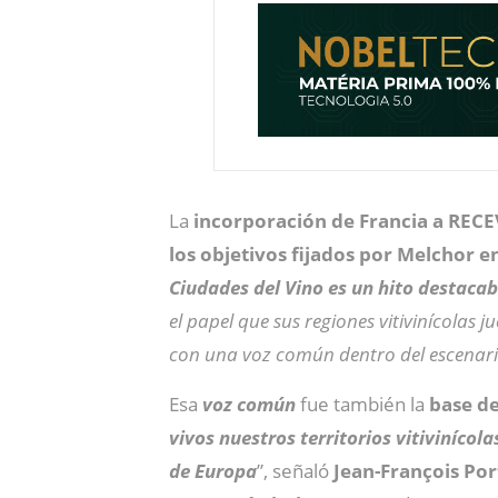
La
incorporación de Francia a REC
los objetivos fijados por Melchor 
Ciudades del Vino es un hito destacab
el papel que sus regiones vitivinícolas
con una voz común dentro del escenar
Esa
voz
común
fue también la
base de
vivos nuestros territorios vitivinícol
de Europa
”, señaló
Jean-François Por