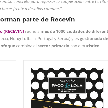
romiso concreto para reforzar la cooperación entre territ
a hacer frente a desafíos comunes
”.
forman parte de Recevin
no (RECEVIN)
reúne a
más de 1000 ciudades de diferen
ecia, Hungría, Italia, Portugal y Serbia) y es
gestionada de
enfoque
combina el
sector primario
con el
turístico
.