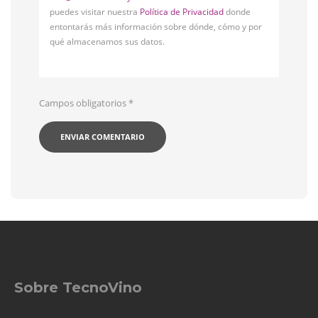
puedes visitar nuestra
Política de Privacidad
donde
entontarás más información sobre dónde, cómo y por
qué almacenamos sus datos.
Campos obligatorios
*
Sobre TecnoVino