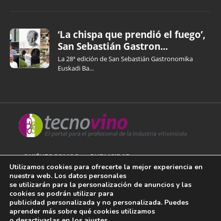
‘La chispa que prendió el fuego’,
San Sebastián Gastron...
La 28ª edición de San Sebastián Gastronomika
Euskadi Ba...
QUIÉNES SOMOS
PUBLICIDAD
Utilizamos cookies para ofrecerte la mejor experiencia en
nuestra web. Los datos personales
AVISO LEGAL
se utilizarán para la personalización de anuncios y las
cookies se podrán utilizar para
POLÍTICA DE COOKIES
publicidad personalizada y no personalizada. Puedes
aprender más sobre qué cookies utilizamos
POLÍTICA DE PRIVACIDAD
o desactivarlas en los
ajustes
.