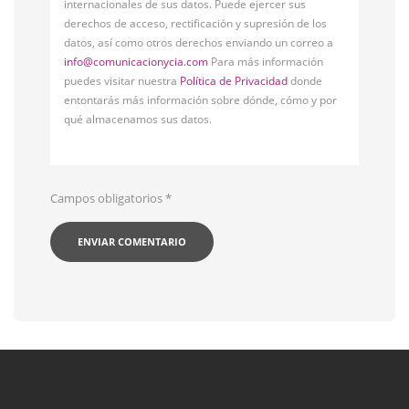
internacionales de sus datos. Puede ejercer sus
derechos de acceso, rectificación y supresión de los
datos, así como otros derechos enviando un correo a
info@comunicacionycia.com
Para más información
puedes visitar nuestra
Política de Privacidad
donde
entontarás más información sobre dónde, cómo y por
qué almacenamos sus datos.
Campos obligatorios
*