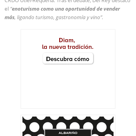
CRDO Utiel-Requena. Tras el debate, Del Rey destacó
el
“
enoturismo como una oportunidad de vender
más
, ligando turismo, gastronomía y vino”.