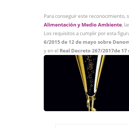
Para conseguir este reconocimiento, 
Alimentación y Medio Ambiente
, l
Los requisitos a cumplir por esta figu
6/2015 de 12 de mayo sobre Denomi
y en el
Real Decreto 267/2017de 17