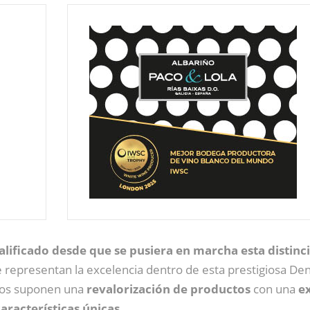
alificado desde que se pusiera en marcha esta distinc
e representan la excelencia dentro de esta prestigiosa D
tos suponen una
revalorización de productos
con una
e
aracterísticas únicas
.