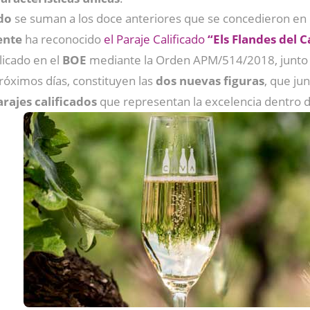
ado
se suman a los doce anteriores que se concedieron en e
ente
ha reconocido
el Paraje Calificado
“Els Flandes del C
licado en el
BOE
mediante la Orden APM/514/2018, junto a
róximos días, constituyen las
dos nuevas figuras
, que jun
rajes calificados
que representan la excelencia dentro 