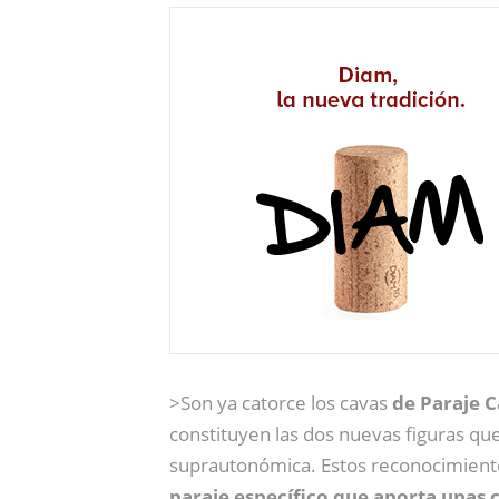
>Son ya catorce los cavas
de Paraje C
constituyen las dos nuevas figuras qu
suprautonómica. Estos reconocimien
paraje específico que aporta unas c