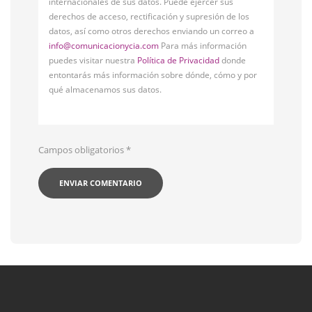
internacionales de sus datos. Puede ejercer sus
derechos de acceso, rectificación y supresión de los
datos, así como otros derechos enviando un correo a
info@comunicacionycia.com
Para más información
puedes visitar nuestra
Política de Privacidad
donde
entontarás más información sobre dónde, cómo y por
qué almacenamos sus datos.
Campos obligatorios
*