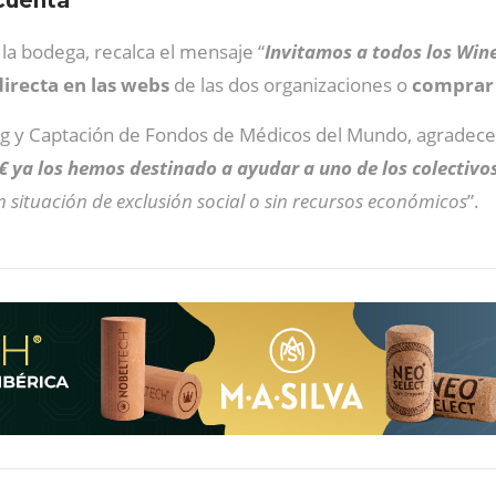
 cuenta
 la bodega, recalca el mensaje “
Invitamos a todos los Win
irecta en las webs
de las dos organizaciones o
comprar 
ng y Captación de Fondos de Médicos del Mundo, agradece 
€ ya los hemos destinado a ayudar a uno de los colectivo
 situación de exclusión social o sin recursos económicos
”.