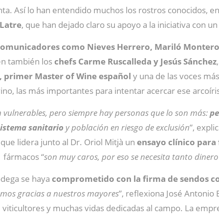
ta. Así lo han entendido muchos los rostros conocidos, e
 Latre
, que han dejado claro su apoyo a la iniciativa con u
comunicadores como Nieves Herrero, Mariló Montero,
ren también los
chefs Carme Ruscalleda y Jesús Sánchez
s, primer Master of Wine español
y una de las voces más
ino, las más importantes para intentar acercar ese arcoíris
n vulnerables, pero siempre hay personas que lo son más:
pe
sistema sanitario
y población en riesgo de exclusión
”, expl
ue lidera junto al Dr. Oriol Mitjà un
ensayo clínico para 
y fármacos “
son muy caros, por eso se necesita tanto dinero
bodega se haya
comprometido con la firma de sendos c
mos gracias a nuestros mayores
”, reflexiona José Antonio
e viticultores y muchas vidas dedicadas al campo. La empr