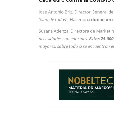
Cada euro contra la Covid-19
José Antonio Briz, Director General de
“vino de todos
”. Hacer una
donación d
Susana Atienza, Directora de Marketi
necesidades son enormes.
Estos 25.000
mayores, sobre todo si se encuentran en