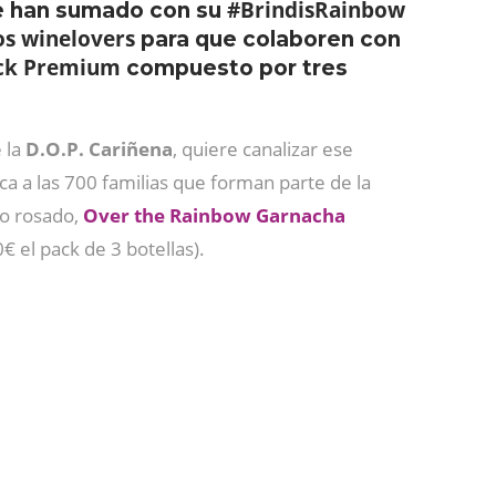
#BrindisRainbow
e han sumado con su
os winelovers
para que colaboren con
ck Premium
compuesto por tres
e la
D.O.P. Cariñena
, quiere canalizar ese
a a las 700 familias que forman parte de la
vo rosado,
Over the Rainbow Garnacha
€ el pack de 3 botellas).