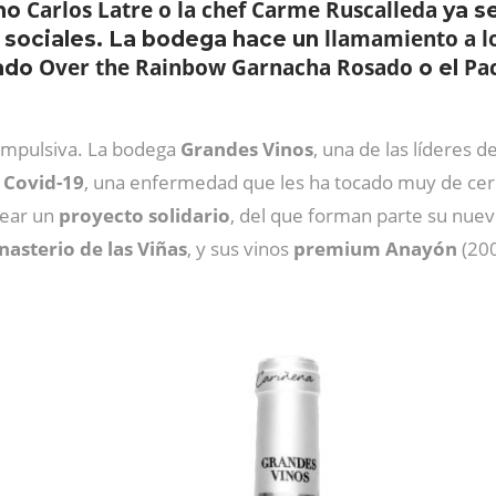
Carlos Latre o la chef Carme Ruscalleda
omo
ya s
llamamiento a l
 sociales. La bodega hace un
Over the Rainbow Garnacha Rosado
Pa
sado
o el
 impulsiva. La bodega
Grandes Vinos
, una de las líderes d
 Covid-19
, una enfermedad que les ha tocado muy de cerc
rear un
proyecto solidario
, del que forman parte su nue
nasterio de las Viñas
, y sus vinos
premium Anayón
(200