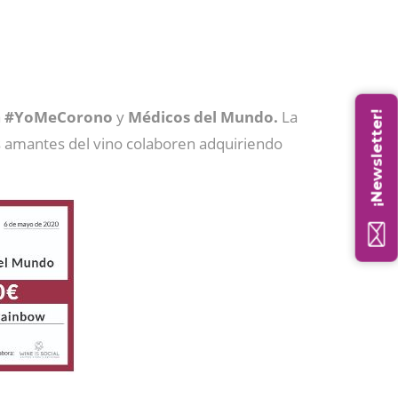
a
#YoMeCorono
y
Médicos del Mundo.
La
¡Newsletter!
s amantes del vino colaboren adquiriendo