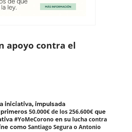
n apoyo contra el
a iniciativa, impulsada
50.000€ de los 256.600€
s primeros
que
#YoMeCorono
lucha contra
ativa
en su
Santiago Segura o Antonio
 cine como