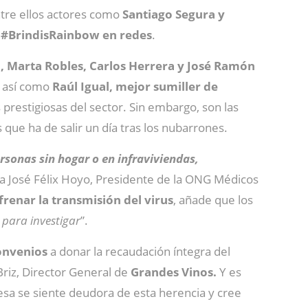
ntre ellos actores como
Santiago Segura y
n
#BrindisRainbow en redes
.
 Marta Robles, Carlos Herrera y José Ramón
, así como
Raúl Igual, mejor sumiller de
 prestigiosas del sector. Sin embargo, son las
 que ha de salir un día tras los nubarrones.
rsonas sin hogar o en infraviviendas,
ica José Félix Hoyo, Presidente de la ONG Médicos
frenar la transmisión del virus
, añade que los
 para investigar
”.
onvenios
a donar la recaudación íntegra del
 Briz, Director General de
Grandes Vinos.
Y es
esa se siente deudora de esta herencia y cree