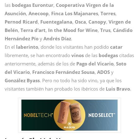
las
bodegas
Eurontur
,
Cooperativa Virgen de la
Asunción
,
Anecoop
,
Finca Los Majanares
,
Torres
,
Pernod Ricard
,
Fuentegalana
,
Osca
,
Canopy
,
Virgen de
Belén
,
Terra d’art
,
In the Mood for Wine
,
Trus
,
Cándido
Hernández Pío
y
Andrés Díaz
.
En el
laberinto
, donde los visitantes han podido
catar
libremente, se han encontrado
vinos
de las
bodegas
citadas
anteriormente, además de los de
Pago del Vicario
,
Soto
del Vicario
,
Francisco Fernández Sousa
,
ADOS
y
González Byass
. Pero no todo ha sido vino, ya que los
visitantes también han probado los ibéricos de
Luis Bravo
.