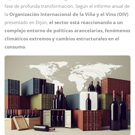
fase de profunda transformación. Según el informe anual de
la
Organización Internacional de la Viña y el Vino (OIV)
presentado en Dijon,
el sector está reaccionando a un
complejo entorno de políticas arancelarias, fenómenos
climáticos extremos y cambios estructurales en el
consumo
.