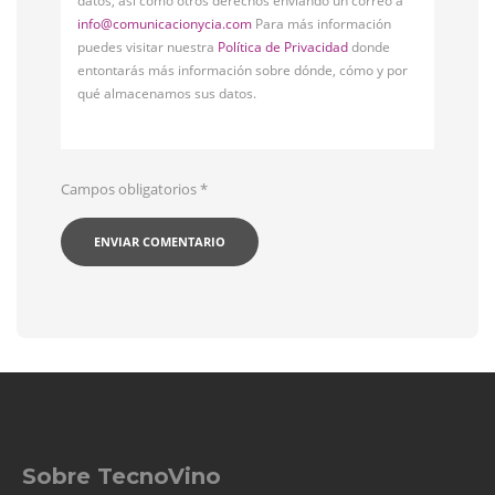
datos, así como otros derechos enviando un correo a
info@comunicacionycia.com
Para más información
puedes visitar nuestra
Política de Privacidad
donde
entontarás más información sobre dónde, cómo y por
qué almacenamos sus datos.
Campos obligatorios
*
Sobre TecnoVino