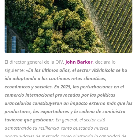
El director general de la OIV,
John
Barker
, declara lo
siguiente:
«
En los últimos años, el sector vitivinícola se ha
ido adaptando a los continuos retos climáticos,
económicos y sociales. En 2025, las perturbaciones en el
comercio internacional provocadas por las políticas
arancelarias constituyeron un impacto externo más que los
productores, los exportadores y la cadena de suministro
tuvieron que gestionar
. En general, el sector está
demostrando su resiliencia, tanto buscando nuevas
oportunidades de mercado como ajustando la capacidad de