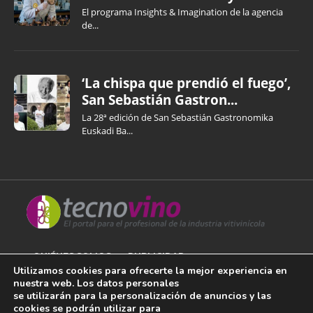
El programa Insights & Imagination de la agencia
de...
‘La chispa que prendió el fuego’,
San Sebastián Gastron...
La 28ª edición de San Sebastián Gastronomika
Euskadi Ba...
QUIÉNES SOMOS
PUBLICIDAD
Utilizamos cookies para ofrecerte la mejor experiencia en
nuestra web. Los datos personales
AVISO LEGAL
se utilizarán para la personalización de anuncios y las
cookies se podrán utilizar para
POLÍTICA DE COOKIES