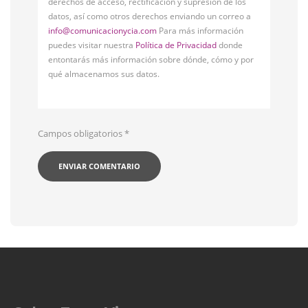
derechos de acceso, rectificación y supresión de los
datos, así como otros derechos enviando un correo a
info@comunicacionycia.com
Para más información
puedes visitar nuestra
Política de Privacidad
donde
entontarás más información sobre dónde, cómo y por
qué almacenamos sus datos.
Campos obligatorios
*