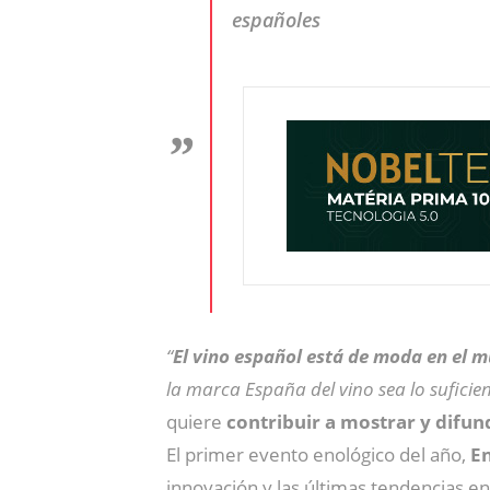
españoles
“
El vino español está de moda en el 
la marca España del vino sea lo sufici
quiere
contribuir a mostrar y difund
El primer evento enológico del año,
E
innovación y las últimas tendencias e