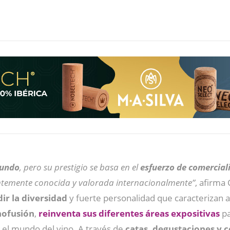
mundo
, pero su prestigio se basa en el
esfuerzo de comercial
entemente conocida y valorada internacionalmente”
, afirma
ir la diversidad
y fuerte personalidad que caracterizan a
nofusión
,
reinventa sus diferentes áreas expositivas
pa
n el mundo del vino. A través de
catas, degustaciones y 