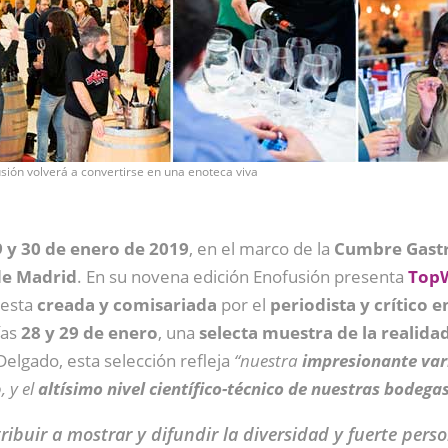
sión volverá a convertirse en una enoteca viva
9 y 30 de enero de 2019
, en el marco de la
Cumbre Gastr
de Madrid
. En su novena edición Enofusión presenta
TopW
uesta
creada y comisariada
por el
periodista y crítico e
ías
28 y 29 de enero
, una
selecta muestra de la realidad
Delgado, esta selección refleja
“nuestra
impresionante var
, y el
altísimo nivel científico-técnico de nuestras bodega
ibuir a mostrar y difundir la diversidad y fuerte pers