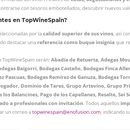
ntrarse con tesoros embotellados, descubrir nuevos valor
ntes en TopWineSpain?
eleccionadas por la
calidad superior de sus vinos
, así c
ido destacar una
referencia como buque insignia
que re
n TopWineSpain serán:
Abadía de Retuerta, Adegas Mou
odegas Baigorri, Bodegas Castaño, Bodegas Finca Al
ez Pascuas, Bodegas Remírez de Ganuza, Bodegas Torr
s Mogador, Dominio de Tares, Grupo Artevino, Grupo Pr
 los Balancines, Pago de los Capellanes, Resalte, Sei S
tado a profesionales con invitación
. Todos aquellos
imp
ar un correo a
topwinespain@
enofusion.com
, indicando 