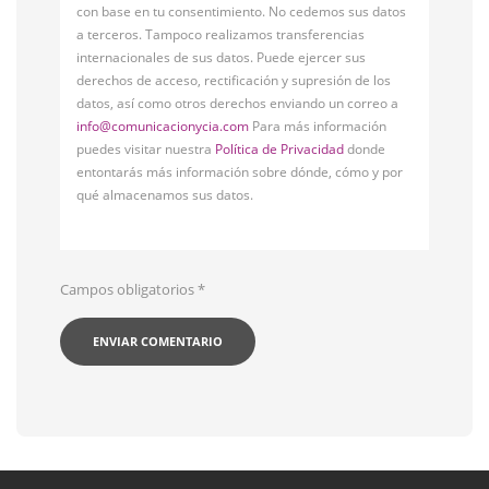
con base en tu consentimiento. No cedemos sus datos
a terceros. Tampoco realizamos transferencias
internacionales de sus datos. Puede ejercer sus
derechos de acceso, rectificación y supresión de los
datos, así como otros derechos enviando un correo a
info@comunicacionycia.com
Para más información
puedes visitar nuestra
Política de Privacidad
donde
entontarás más información sobre dónde, cómo y por
qué almacenamos sus datos.
Campos obligatorios
*