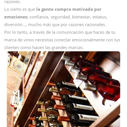
razones.
Lo cierto es que
la gente compra motivada por
emociones
; confianza, seguridad, bienestar, estatus,
diversión…, mucho más que por razones racionales.
Por lo tanto, a través de la comunicación que haces de tu
marca de vinos necesitas conectar emocionalmente con tus
clientes como hacen las grandes marcas.