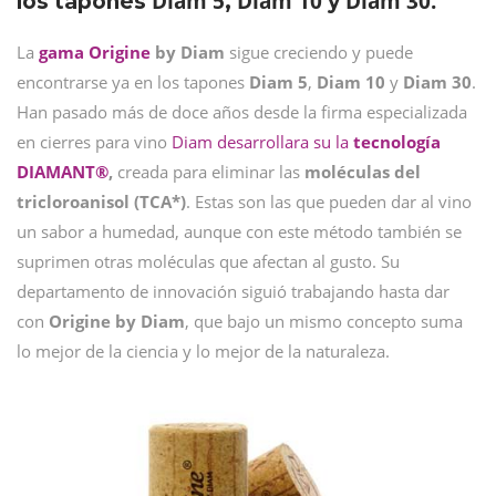
Diam 5
Diam 10
Diam
30.
los tapones
,
y
La
gama Origine
by Diam
sigue creciendo y puede
encontrarse ya en los tapones
Diam 5
,
Diam 10
y
Diam 30
.
Han pasado más de doce años desde la firma especializada
en cierres para vino
Diam desarrollara su la
tecnología
DIAMANT®
,
creada para eliminar las
moléculas del
tricloroanisol (TCA*)
. Estas son las que pueden dar al vino
un sabor a humedad, aunque con este método también se
suprimen otras moléculas que afectan al gusto. Su
departamento de innovación siguió trabajando hasta dar
con
Origine by Diam
, que bajo un mismo concepto suma
lo mejor de la ciencia y lo mejor de la naturaleza.