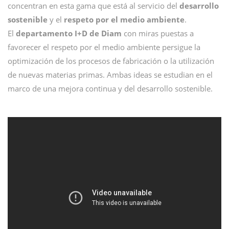
concentran en esta gama que está al servicio del
desarrollo
sostenible
y el
respeto por el medio ambiente
.
El
departamento I+D de Diam
con miras puestas a
favorecer el respeto por el medio ambiente persigue la
optimización de los procesos de fabricación o la utilización
de nuevas materias primas. Ambas ideas se estudian en el
marco de una mejora continua y del desarrollo sostenible.