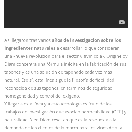
Así llegaron tras varios
años de investigación sobre los
ingredientes naturales
a desarrollar lo que consideran
una «nueva revolución para el sector vitivinícola». Origine by
Diam concentra una fórmula inédita en la fabricación de sus
tapones y es una solución de taponado cada vez más
natural. Eso sí, esta línea sigue la filosofía de fiabilidad
reconocida de sus tapones, en términos de seguridad,
homogeneidad y control del oxígeno.
Y llegar a esta línea y a esta tecnología es fruto de los
trabajos de investigación que asocian permeabilidad (OTR) y
naturalidad. Y en Diam resaltan que es la respuesta a la
demanda de los clientes de la marca para los vinos de alta