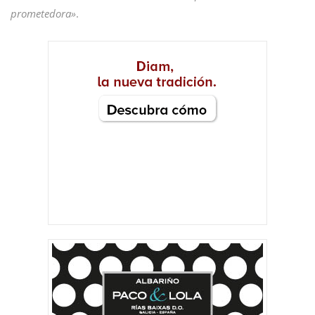
prometedora»
.