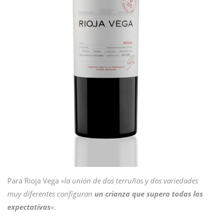
Para Rioja Vega
«la unión de dos terruños y dos variedades
muy diferentes configuran
un crianza que supera todas las
expectativas
«
.