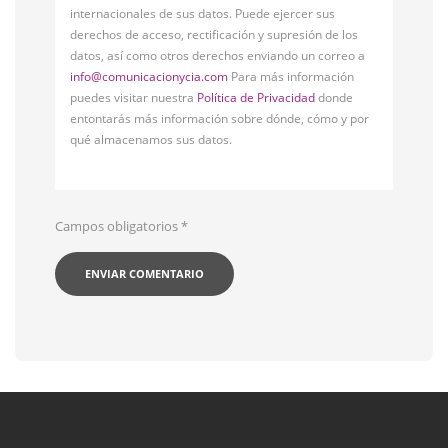
internacionales de sus datos. Puede ejercer sus
derechos de acceso, rectificación y supresión de los
datos, así como otros derechos enviando un correo a
info@comunicacionycia.com
Para más información
puedes visitar nuestra
Política de Privacidad
donde
entontarás más información sobre dónde, cómo y por
qué almacenamos sus datos.
Campos obligatorios
*