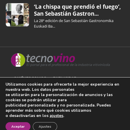
‘La chispa que prendió el fuego’,
San Sebastián Gastron...
La 28ª edición de San Sebastián Gastronomika
Euskadi Ba...
QUIÉNES SOMOS
PUBLICIDAD
Utilizamos cookies para ofrecerte la mejor experiencia en
nuestra web. Los datos personales
AVISO LEGAL
se utilizarán para la personalización de anuncios y las
cookies se podrán utilizar para
POLÍTICA DE COOKIES
publicidad personalizada y no personalizada. Puedes
aprender más sobre qué cookies utilizamos
POLÍTICA DE PRIVACIDAD
o desactivarlas en los
ajustes
.
¡Newsletter!
CONTACTO
Aceptar
Ajustes