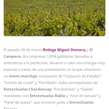
El pasado 28 de marzo
Bodega Miguel Domecq
y
El
Campero,
dos empresas 100% gaditanas llamadas a
entenderse a la perfección, llevaron a cabo una sinergia muy
especial a través de una presentación en la que ofrecieron
un
menú maridaje
compuesto de “Carpaccio de Paladar”,
“Surtido de crudo” y “Parrillada”, todos acompañados de
Entrechuelos Chardonnay;
“Encebollado” y “Galete”,
maridados con
Entrechuelos Roble
y “Atún en tomate” y
“Panel de queso”, que sirvieron junto a
Entrechuelos
Crianza.