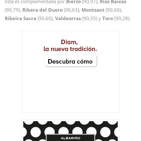
lista es complementada por
Bierzo
(90,97),
Rías Baixas
(90,79),
Ribera del Duero
(90,63),
Montsant
(90,60),
Ribeira Sacra
(90,60),
Valdeorras
(90,55) y
Toro
(90,28).