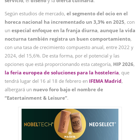
servicio
, el
diseño
y la
oferta
culinaria
.
Según estudios de mercado,
el segmento del ocio en el
horeca nacional ha incrementado un 3,3% en 2025
, con
un
especial enfoque en la franja diurna
,
aunque la vida
nocturna también registra un buen comportamiento
,
con una tasa de crecimiento compuesto anual, entre 2022 y
2024, del 15,6%. De esta forma, por el potencial y las
opciones que está proporcionando esta categoría,
HIP 2026
,
la feria europea de soluciones para la hostelería
, que
tendrá lugar del 16 al 18 de febrero en
IFEMA Madrid
,
albergará un
nuevo foro bajo el nombre de
“Eatertainment & Leisure”
.