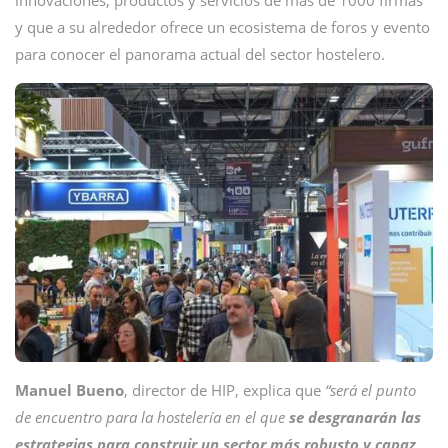
innovaciones, productos y servicios de más de 1000 firmas
y que a su alrededor ofrece un ecosistema de foros y evento
para conocer el panorama actual del sector hostelero.
Manuel
Bueno
, director de HIP, explica que
“será el punto
de encuentro para la hostelería en el que
se desgranarán las
estrategias para construir un sector más robusto y capaz