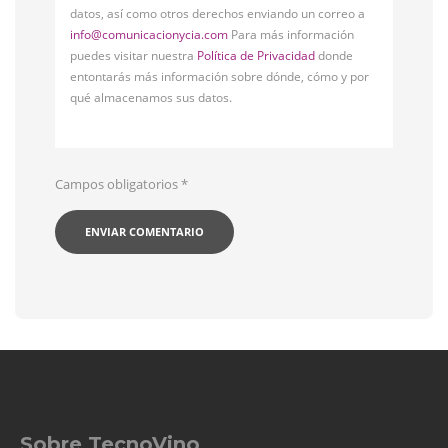
datos, así como otros derechos enviando un correo a
info@comunicacionycia.com
Para más información
puedes visitar nuestra
Política de Privacidad
donde
entontarás más información sobre dónde, cómo y por
qué almacenamos sus datos.
Campos obligatorios
*
Sobre TecnoVino