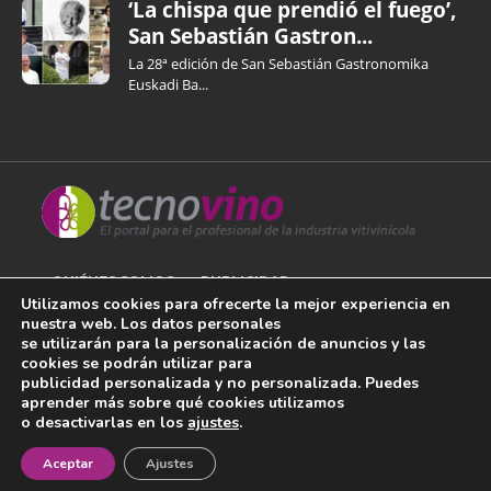
‘La chispa que prendió el fuego’,
San Sebastián Gastron...
La 28ª edición de San Sebastián Gastronomika
Euskadi Ba...
QUIÉNES SOMOS
PUBLICIDAD
Utilizamos cookies para ofrecerte la mejor experiencia en
nuestra web. Los datos personales
AVISO LEGAL
se utilizarán para la personalización de anuncios y las
cookies se podrán utilizar para
POLÍTICA DE COOKIES
publicidad personalizada y no personalizada. Puedes
aprender más sobre qué cookies utilizamos
POLÍTICA DE PRIVACIDAD
o desactivarlas en los
ajustes
.
¡Newsletter!
CONTACTO
Aceptar
Ajustes