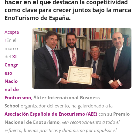
destacan la coopetitividad
hacer en el que
como clave para crecer juntos bajo la marca
EnoTurismo de España
.
Acepta
r
En el
marco
del
XI
Congr
eso
Nacio
nal de
Enoturismo
,
Áliter International Business
School
organizador del evento, ha galardonado a la
Asociación Española de Enoturismo (AEE)
con su
Premio
Nacional de Enoturismo
,
«en reconocimiento a todo el
esfuerzo, buenas prácticas y dinamismo por impulsar el