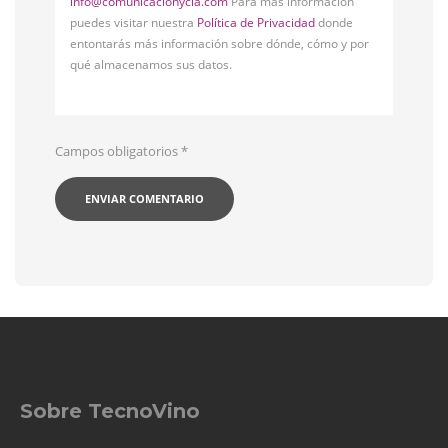
info@comunicacionycia.com
Para más información
puedes visitar nuestra
Política de Privacidad
donde
entontarás más información sobre dónde, cómo y por
qué almacenamos sus datos.
Campos obligatorios
*
Sobre TecnoVino